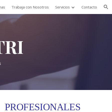
mas
Trabaja con Nosotros
Servicios
Contacto
ion
TRI
S
PROFESIONALES