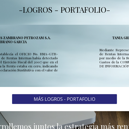
-LOGROS - PORTAFOLIO-
OS ZAMBRANO PETROZAM S.A.
TANIA GR
BRANO GARCIA
Mediante Represen
 establecía el OFICIO No. RMA-GTR-
de Rentas Interna
de Rentas Internas había detectado
por medio de la S
l Ejercicio Fiscal del 2007 que en el
Gastos de la C
a la Renta estaba en cero, indicando
DE INFORMACIÓ
claración Sustitutiva con el valor de
MÁS LOGROS - PORTAFOLIO
rollemos juntos la estrategia más re