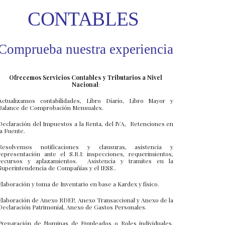
CONTABLES
Comprueba nuestra experiencia
Ofrecemos Servicios Contables y Tributarios a Nivel
Nacional
:
Actualizamos contabilidades, Libro Diario, Libro Mayor y
Balance de Comprobación Mensuales.
Declaración del Impuestos a la Renta, del IVA, Retenciones en
la Fuente.
Resolvemos notificaciones y clausuras, asistencia y
representación ante el S.R.I: inspecciones, requerimientos,
recursos y aplazamientos. Asistencia y tramites en la
Superintendencia de Compañías y el IESS..
Elaboración y toma de Inventario en base a Kardex y físico.
Elaboración de Anexo RDEP, Anexo Transaccional y Anexo de la
Declaración Patrimonial, Anexo de Gastos Personales.
Preparación de Nominas de Empleados o Roles individuales,