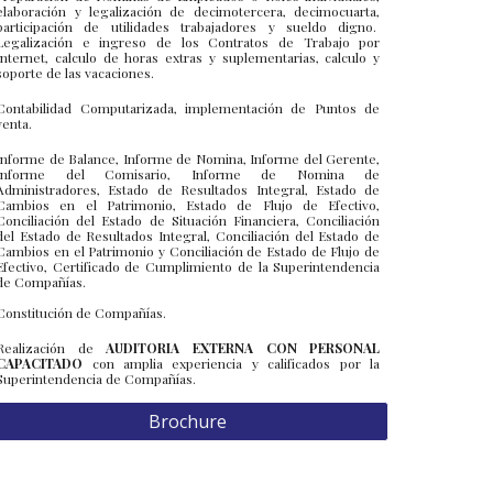
elaboración y legalización de decimotercera, decimocuarta,
participación de utilidades trabajadores y sueldo digno.
Legalización e ingreso de los Contratos de Trabajo por
Internet, calculo de horas extras y suplementarias, calculo y
soporte de las vacaciones.
Contabilidad Computarizada, implementación de Puntos de
venta.
Informe de Balance, Informe de Nomina, Informe del Gerente,
Informe del Comisario, Informe de Nomina de
Administradores, Estado de Resultados Integral, Estado de
Cambios en el Patrimonio, Estado de Flujo de Efectivo,
Conciliación del Estado de Situación Financiera, Conciliación
del Estado de Resultados Integral, Conciliación del Estado de
Cambios en el Patrimonio y Conciliación de Estado de Flujo de
Efectivo, Certificado de Cumplimiento de la Superintendencia
de Compañías.
Constitución de Compañías.
Realización de
AUDITORIA EXTERNA CON PERSONAL
CAPACITADO
con amplia experiencia y calificados por la
Superintendencia de Compañías.
Brochure