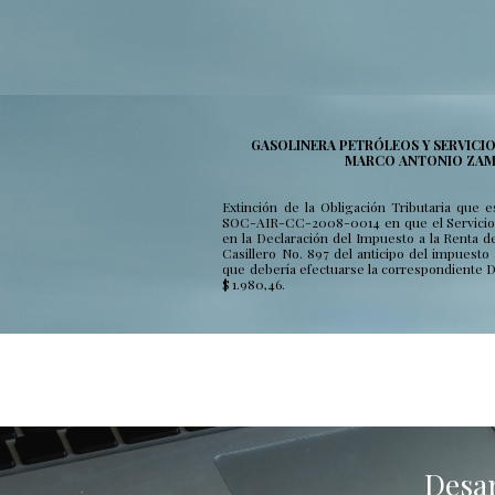
GASOLINERA PETRÓLEOS Y SERVICI
MARCO ANTONIO ZAM
Extinción de la Obligación Tributaria que
SOC-AIR-CC-2008-0014 en que el Servicio 
en la Declaración del Impuesto a la Renta de
Casillero No. 897 del anticipo del impuesto 
que debería efectuarse la correspondiente De
$ 1.980,46.
Desar