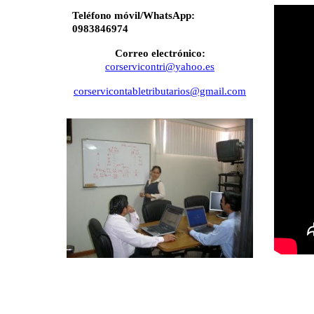
Teléfono móvil/Whats
A
pp:
098
3846974
Correo electrónico:
corservicontri@yahoo.es
corservicontabletributarios@gmail.com