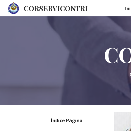
CORSERVICONTRI
Ini
Sk
CO
-Índice Página-